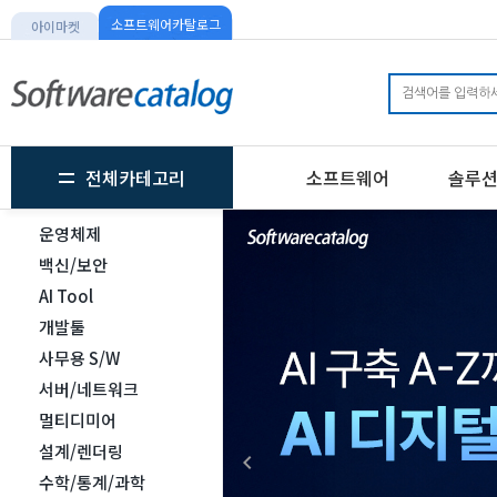
소프트웨어카탈로그
아이마켓
전체카테고리
소프트웨어
솔루
운영체제
백신/보안
AI Tool
개발툴
사무용 S/W
서버/네트워크
멀티디미어
설계/렌더링
keyboard_arrow_left
수학/통계/과학