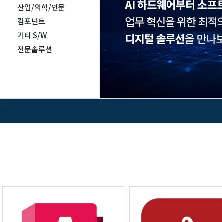
산업/의학/인문
컴포넌트
기타 S/W
전문솔루션