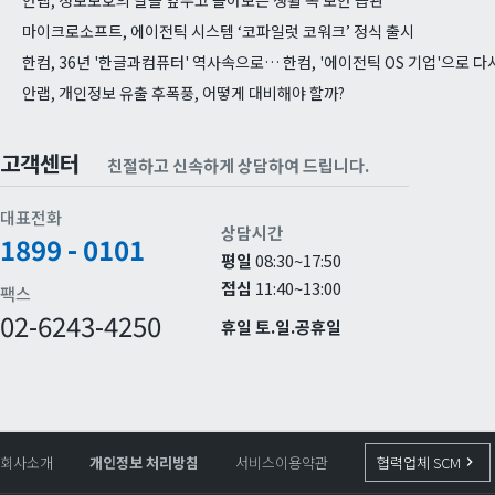
안랩, 정보보호의 날을 앞두고 돌아보는 생활 속 보안 습관
마이크로소프트, 에이전틱 시스템 ‘코파일럿 코워크’ 정식 출시
한컴, 36년 '한글과컴퓨터' 역사속으로… 한컴, '에이전틱 OS 기업'으로 
안랩, 개인정보 유출 후폭풍, 어떻게 대비해야 할까?
고객센터
친절하고 신속하게 상담하여 드립니다.
대표전화
상담시간
1899 - 0101
평일
08:30~17:50
점심
11:40~13:00
팩스
02-6243-4250
휴일
토.일.공휴일
회사소개
개인정보 처리방침
서비스이용약관
협력업체 SCM
keyboard_arrow_right