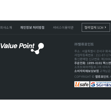
회사소개
개인정보 처리방침
서비스이용약관
협력업체 SCM
keyboard_arrow_right
㈜밸류포인트
주소 : 서울특별시 강서구 화곡로
사업자등록번호 : 211-87-1
통신판매업 신고번호: 제2006-
주문전화: 1899-0101 팩스번호
소프트웨어카탈로그의 이미지 저
소비자피해보상보험
고객님은 
COPYRIGHT ©
밸류포인트
A