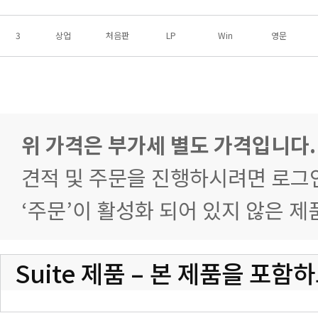
3
상업
처음판
LP
Win
영문
4
상업
처음판
LP
Win
영문
5
상업
UPG
LP
Win
영문
위 가격은 부가세 별도 가격입니다.
6
상업
UPG
LP
Win
영문
견적 및 주문을 진행하시려면 로그
7
상업
UPG
LP
Win
영문
‘주문’이 활성화 되어 있지 않은 
8
상업
UPG
LP
Win
영문
Suite 제품 – 본 제품을 포함