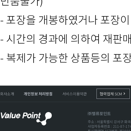
반품불가)
- 포장을 개봉하였거나 포장
- 시간의 경과에 의하여 재판
- 복제가 가능한 상품등의 포
회사소개
개인정보 처리방침
서비스이용약관
협력업체 SCM
keyboard_arrow_right
㈜밸류포인트
주소 : 서울특별시 강서구 화곡로
사업자등록번호 : 211-87-1
통신판매업 신고번호: 제2006-