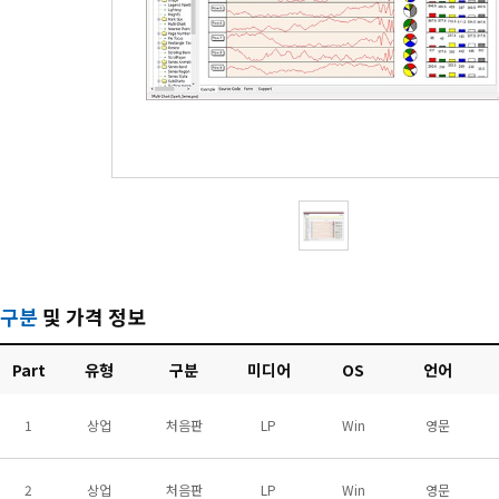
구분
및 가격 정보
Part
유형
구분
미디어
OS
언어
1
상업
처음판
LP
Win
영문
2
상업
처음판
LP
Win
영문