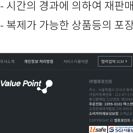
- 시간의 경과에 의하여 재판
- 복제가 가능한 상품등의 포
회사소개
개인정보 처리방침
서비스이용약관
협력업체 SCM
keyboard_arrow_right
㈜밸류포인트
주소 : 서울특별시 강서구 화곡로
사업자등록번호 : 211-87-1
통신판매업 신고번호: 제2006-
주문전화: 1899-0101 팩스번호
소프트웨어카탈로그의 이미지 저
소비자피해보상보험
고객님은 
COPYRIGHT ©
밸류포인트
A