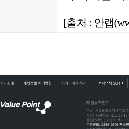
[출처 : 안랩(
ww
회사소개
개인정보 처리방침
서비스이용약관
협력업체 SCM
keyboard_arrow_right
㈜밸류포인트
주소 : 서울특별시 강서구 화곡로
사업자등록번호 : 211-87-1
통신판매업 신고번호: 제2006-
주문전화: 1899-0101 팩스번호
소프트웨어카탈로그의 이미지 저