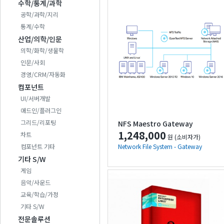
수학/통계/과학
공학/과학/지리
통계/수학
산업/의학/인문
의학/화학/생물학
인문/사회
경영/CRM/자동화
컴포넌트
UI/서버개발
애드인/플러그인
그리드/리포팅
NFS Maestro Gateway
1,248,000
차트
원 (소비자가)
컴포넌트 기타
Network File System - Gateway
기타 S/W
게임
음악/사운드
교육/학습/가정
기타 S/W
전문솔루션