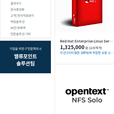
클라우드
문서중앙화
고객/전사자원관리
백업솔루션
보안/방화벽
전문솔루션 기타
Red Hat Enterprise Linux Server
1,325,000
원 (소비자가)
기업을 위한 IT전문파트너
미션크리티컬한 컴퓨팅에 적합한 오픈 소스 플랫폼
밸류포인트
솔루션팀