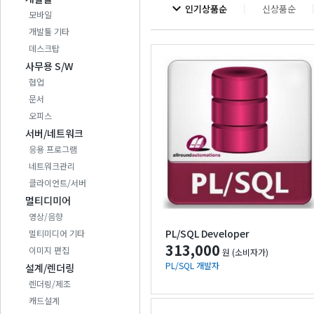
expand_more
인기상품순
신상품순
모바일
개발툴 기타
데스크탑
사무용 S/W
협업
문서
오피스
서버/네트워크
응용 프로그램
네트워크관리
클라이언트/서버
멀티디미어
영상/음향
PL/SQL Developer
멀티미디어 기타
313,000
이미지 편집
원 (소비자가)
PL/SQL 개발자
설계/렌더링
렌더링/제조
캐드설계