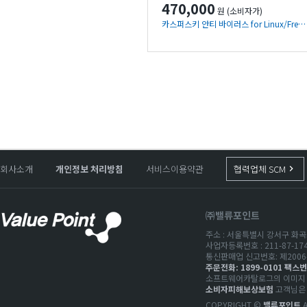
470,000
원 (소비자가)
카스퍼스키 안티 바이러스 for Linux/FreeBSD File Servers
회사소개
개인정보 처리방침
서비스이용약관
협력업체 SCM
keyboard_arrow_right
㈜밸류포인트
주소 : 서울특별시 강서구 화곡로
사업자등록번호 : 211-87-1
통신판매업 신고번호: 제2006-
주문전화: 1899-0101 팩스번호
소프트웨어카탈로그의 이미지 저
소비자피해보상보험
고객님은 
COPYRIGHT ©
밸류포인트
A