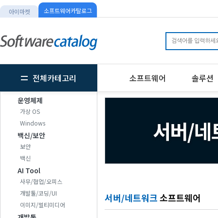
소프트웨어카탈로그
아이마켓
전체카테고리
소프트웨어
솔루션
운영체제
가상 OS
Windows
백신/보안
보안
백신
AI Tool
사무/협업/오피스
개발툴/코딩/UI
서버/네트워크
소프트웨어
이미지/멀티미디어
개발툴