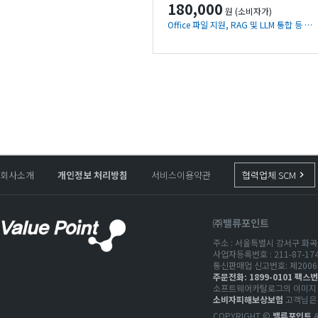
180,000
원 (소비자가)
Office 파일 지원, RAG 및 LLM 통합 등 향상된 기능을 제공하여 사용자의 역량을 강화
회사소개
개인정보 처리방침
서비스이용약관
협력업체 SCM
keyboard_arrow_right
㈜밸류포인트
주소 : 서울특별시 강서구 화곡로
사업자등록번호 : 211-87-1
통신판매업 신고번호: 제2006-
주문전화: 1899-0101 팩스번호
소프트웨어카탈로그의 이미지 저
소비자피해보상보험
고객님은 
COPYRIGHT ©
밸류포인트
A