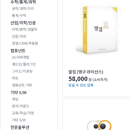
수학/통계/과학
공학/과학/지리
통계/수학
산업/의학/인문
의학/화학/생물학
인문/사회
경영/CRM/자동화
컴포넌트
UI/서버개발
애드인/플러그인
그리드/리포팅
알집 (영구 라이선스)
58,000
차트
원 (소비자가)
컴포넌트 기타
믿을 수 있는 압축
기타 S/W
게임
음악/사운드
교육/학습/가정
기타 S/W
전문솔루션