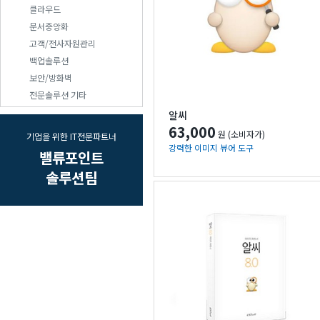
클라우드
문서중앙화
고객/전사자원관리
백업솔루션
보안/방화벽
전문솔루션 기타
알씨
63,000
원 (소비자가)
기업을 위한 IT전문파트너
강력한 이미지 뷰어 도구
밸류포인트
솔루션팀