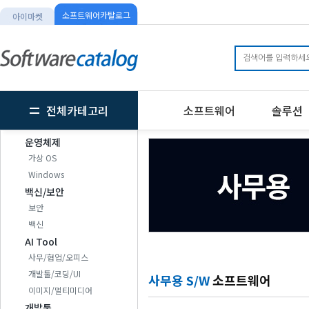
소프트웨어카탈로그
아이마켓
전체카테고리
소프트웨어
솔루션
운영체제
가상 OS
Windows
백신/보안
보안
백신
AI Tool
사무/협업/오피스
개발툴/코딩/UI
사무용 S/W
소프트웨어
이미지/멀티미디어
개발툴