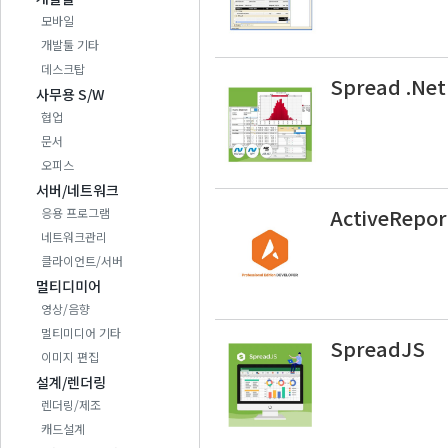
모바일
개발툴 기타
데스크탑
Spread .Net
사무용 S/W
협업
문서
오피스
서버/네트워크
ActiveRepor
응용 프로그램
네트워크관리
클라이언트/서버
멀티디미어
영상/음향
멀티미디어 기타
SpreadJS
이미지 편집
설계/렌더링
렌더링/제조
캐드설계