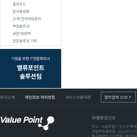
클라우드
문서중앙화
고객/전사자원관리
백업솔루션
보안/방화벽
전문솔루션 기타
기업을 위한 IT전문파트너
밸류포인트
솔루션팀
회사소개
개인정보 처리방침
서비스이용약관
협력업체 SCM
keyboard_arrow_right
㈜밸류포인트
주소 : 서울특별시 강서구 화곡로
사업자등록번호 : 211-87-1
통신판매업 신고번호: 제2006-