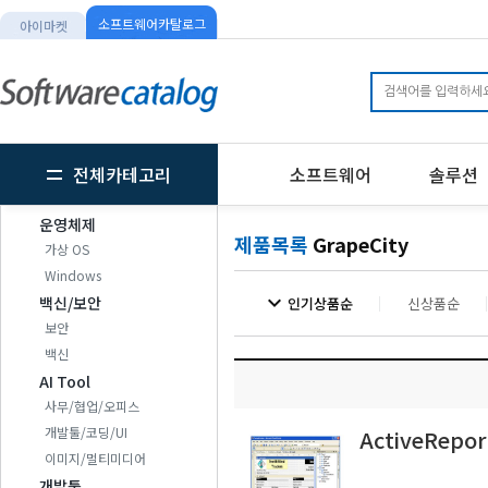
소프트웨어카탈로그
아이마켓
전체카테고리
소프트웨어
솔루션
운영체제
제품목록
GrapeCity
가상 OS
Windows
expand_more
백신/보안
인기상품순
신상품순
보안
백신
AI Tool
사무/협업/오피스
개발툴/코딩/UI
ActiveRepor
이미지/멀티미디어
개발툴