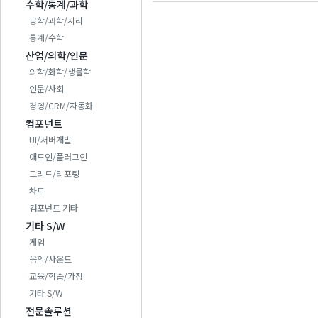
수학/통계/과학
공학/과학/지리
통계/수학
산업/의학/인문
의학/화학/생물학
인문/사회
경영/CRM/자동화
컴포넌트
UI/서버개발
애드인/플러그인
그리드/리포팅
차트
컴포넌트 기타
기타 S/W
게임
음악/사운드
교육/학습/가정
기타 S/W
전문솔루션