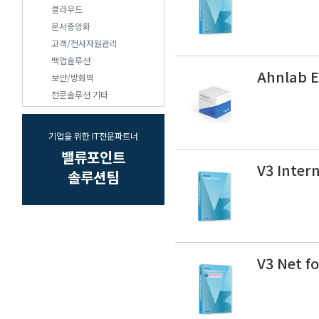
클라우드
문서중앙화
고객/전사자원관리
백업솔루션
Ahnlab E
보안/방화벽
전문솔루션 기타
기업을 위한 IT전문파트너
밸류포인트
V3 Intern
솔루션팀
V3 Net f