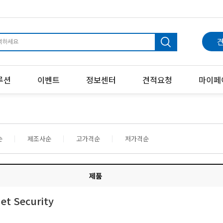
견
루션
이벤트
정보센터
견적요청
마이페
순
제조사순
고가격순
저가격순
제품
net Security