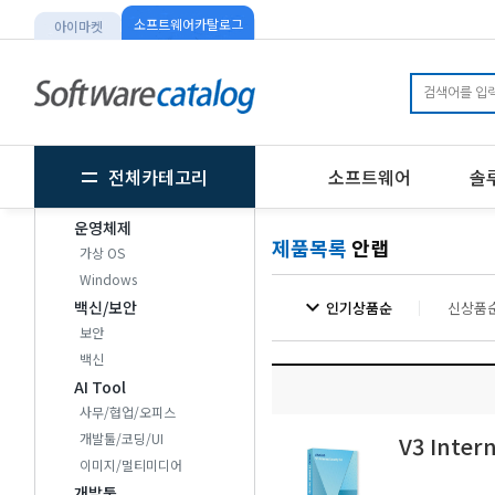
소프트웨어카탈로그
아이마켓
전체카테고리
소프트웨어
솔
운영체제
제품목록
안랩
가상 OS
Windows
expand_more
백신/보안
인기상품순
신상품
보안
백신
AI Tool
사무/협업/오피스
개발툴/코딩/UI
V3 Inter
이미지/멀티미디어
개발툴