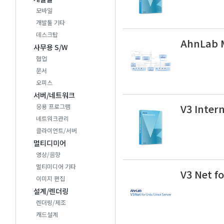
모바일
개발툴 기타
데스크탑
AhnLab 
사무용 S/W
협업
문서
오피스
서버/네트워크
V3 Inter
응용 프로그램
네트워크관리
클라이언트/서버
멀티디미어
영상/음향
멀티미디어 기타
V3 Net fo
이미지 편집
설계/렌더링
렌더링/제조
캐드설계