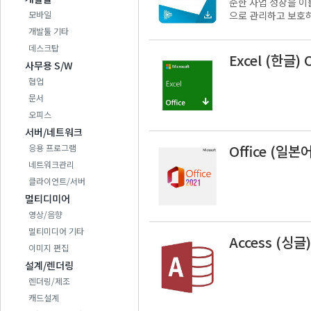
준한 사업 성장을 이룰
모바일
으로 관리하고 보호하는 데 필요한
매하시면 3단계 하위버
개발툴 기타
데스크탑
Excel (한글) 
사무용 S/W
협업
문서
오피스
서버/네트워크
Office (일본어
응용 프로그램
네트워크관리
클라이언트/서버
멀티디미어
영상/음향
멀티미디어 기타
Access (싱글
이미지 편집
설계/렌더링
렌더링/제조
캐드설계