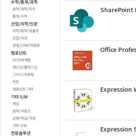
수학/통계/과학
SharePoint 
공학/과학/지리
통계/수학
산업/의학/인문
의학/화학/생물학
인문/사회
경영/CRM/자동화
Office Prof
컴포넌트
UI/서버개발
애드인/플러그인
그리드/리포팅
차트
Expression
컴포넌트 기타
기타 S/W
게임
음악/사운드
교육/학습/가정
기타 S/W
Expression 
전문솔루션