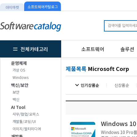
소프트웨어카탈로그
아이마켓
전체카테고리
소프트웨어
솔루션
운영체제
제품목록
Microsoft Corp
가상 OS
Windows
expand_more
백신/보안
인기상품순
신상품순
보안
백신
AI Tool
사무/협업/오피스
개발툴/코딩/UI
Windows 10
이미지/멀티미디어
Windows 10 P
개발툴