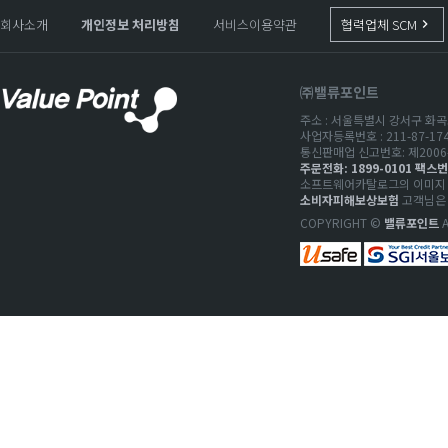
회사소개
개인정보 처리방침
서비스이용약관
협력업체 SCM
keyboard_arrow_right
㈜밸류포인트
주소 : 서울특별시 강서구 화곡로
사업자등록번호 : 211-87-1
통신판매업 신고번호: 제2006-
주문전화: 1899-0101 팩스번호
소프트웨어카탈로그의 이미지 저
소비자피해보상보험
고객님은 
COPYRIGHT ©
밸류포인트
A