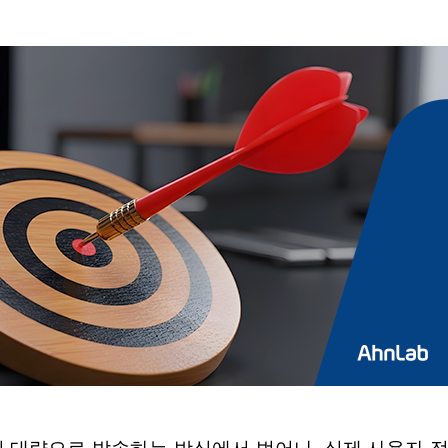
더 교묘해진 스미싱·피싱 공격